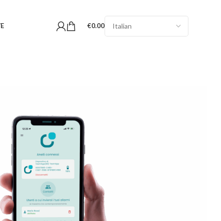
VE
€
0.00