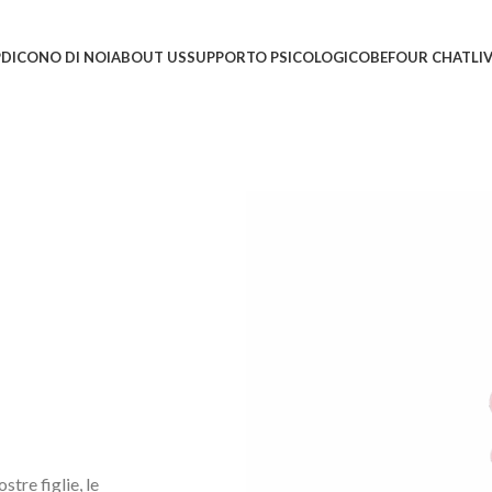
P
DICONO DI NOI
ABOUT US
SUPPORTO PSICOLOGICO
BEFOUR CHATLI
tre figlie, le