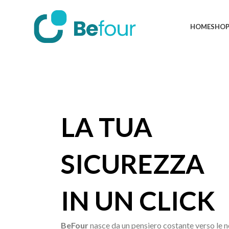
HOME
SHO
LA TUA
SICUREZZA
IN UN CLICK
BeFour
nasce da un pensiero costante verso le nos