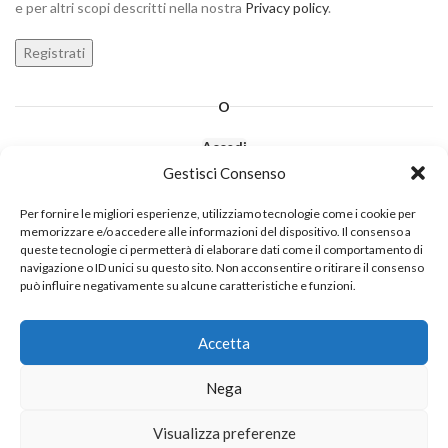
e per altri scopi descritti nella nostra
Privacy policy
.
Registrati
O
Accedi
Gestisci Consenso
Per fornire le migliori esperienze, utilizziamo tecnologie come i cookie per
memorizzare e/o accedere alle informazioni del dispositivo. Il consenso a
queste tecnologie ci permetterà di elaborare dati come il comportamento di
navigazione o ID unici su questo sito. Non acconsentire o ritirare il consenso
può influire negativamente su alcune caratteristiche e funzioni.
IMPRINT
DISCONOSCIMENTO
COOKIE POLICY
Accetta
DICHIARAZIONE SULLA PRIVACY
CONTATTI
Nega
BEFOUR
2024 CREATED BY
MIAN SRL
. PREMIUM SECURITY SOLUTIONS.
Visualizza preferenze